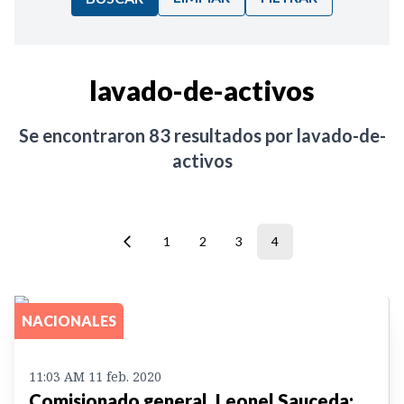
Ordenar por:
lavado-de-activos
Noticias
Se encontraron
83
resultados por
lavado-de-
activos
1
2
3
4
NACIONALES
11:03 AM 11 feb. 2020
Comisionado general, Leonel Sauceda: