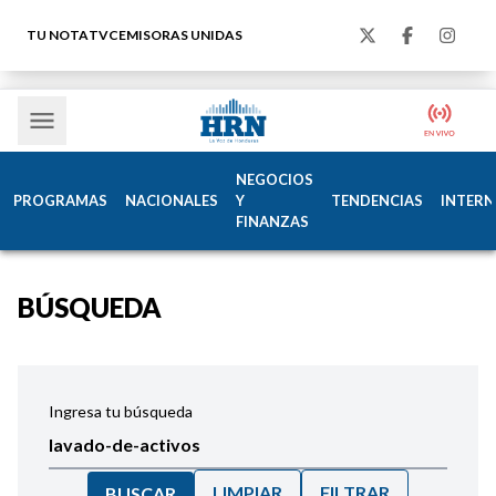
TU NOTA
TVC
EMISORAS UNIDAS
NEGOCIOS
PROGRAMAS
NACIONALES
Y
TENDENCIAS
INTERN
FINANZAS
BÚSQUEDA
Ingresa tu búsqueda
LIMPIAR
FILTRAR
BUSCAR