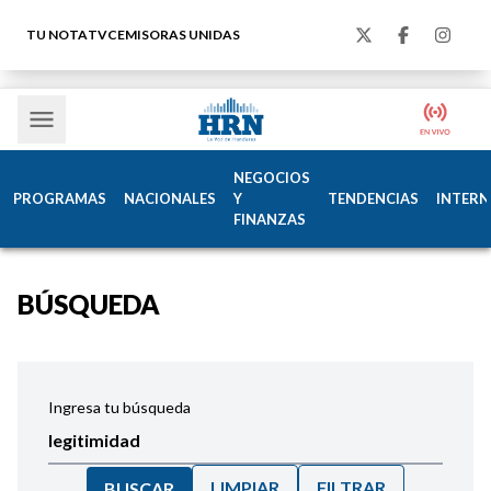
TU NOTA
TVC
EMISORAS UNIDAS
NEGOCIOS
PROGRAMAS
NACIONALES
Y
TENDENCIAS
INTERN
FINANZAS
BÚSQUEDA
Ingresa tu búsqueda
LIMPIAR
FILTRAR
BUSCAR