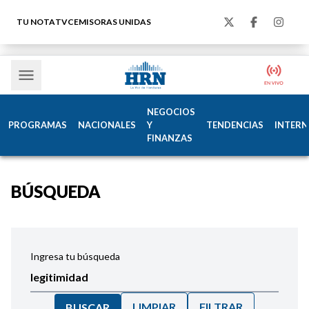
TU NOTA
TVC
EMISORAS UNIDAS
NEGOCIOS
PROGRAMAS
NACIONALES
Y
TENDENCIAS
INTERN
FINANZAS
BÚSQUEDA
Ingresa tu búsqueda
LIMPIAR
FILTRAR
BUSCAR