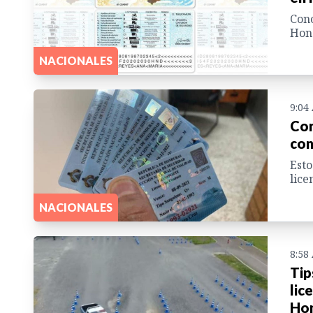
Cono
Hon
NACIONALES
9:04
Con
con
Esto
lice
NACIONALES
8:58
Tip
lic
Ho