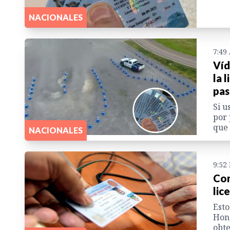
NACIONALES
7:49
Víd
la 
pas
Si u
por 
que 
NACIONALES
9:52
Con
lic
Esto
Hond
obte