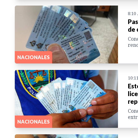
8:10
Pas
de 
Cono
reno
NACIONALES
10:1
Est
lic
rep
Cono
extr
NACIONALES