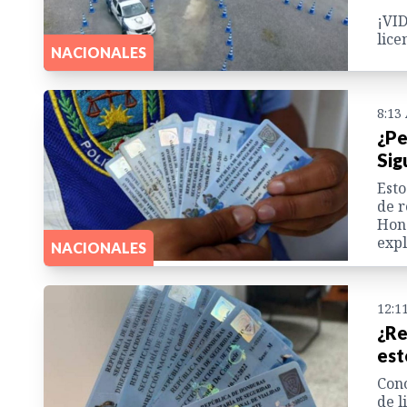
¡VID
lice
NACIONALES
8:13
¿Pe
Sig
Esto
de r
Hond
expl
NACIONALES
12:1
¿Re
est
Cono
de l