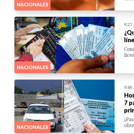
NACIONALES
9:27
¿Qu
lín
Cono
lice
NACIONALES
9:46
Hon
7 p
pri
¡Pas
obte
NACIONALES