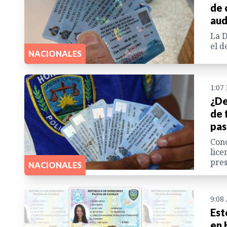
de 
aud
La D
el d
NACIONALES
1:07
¿De
de 
pa
Cono
lice
pres
NACIONALES
9:08
Est
en 