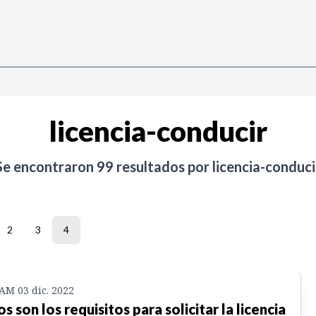
licencia-conducir
Se encontraron
99
resultados por
licencia-conduci
2
3
4
 AM 03 dic. 2022
os son los requisitos para solicitar la licencia