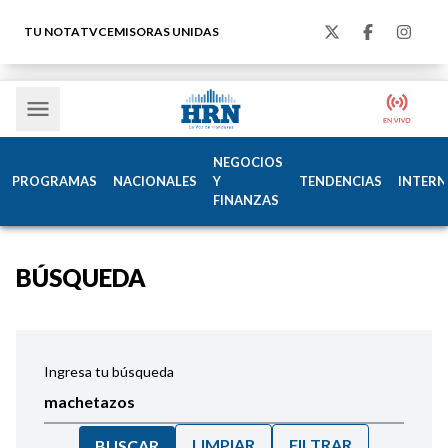
TU NOTA
TVC
EMISORAS UNIDAS
NEGOCIOS
PROGRAMAS
NACIONALES
Y
TENDENCIAS
INTERN
FINANZAS
BÚSQUEDA
Ingresa tu búsqueda
LIMPIAR
FILTRAR
BUSCAR