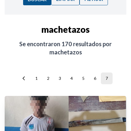
Ordenar por:
machetazos
Noticias
Se encontraron
170
resultados por
machetazos
1
2
3
4
5
6
7