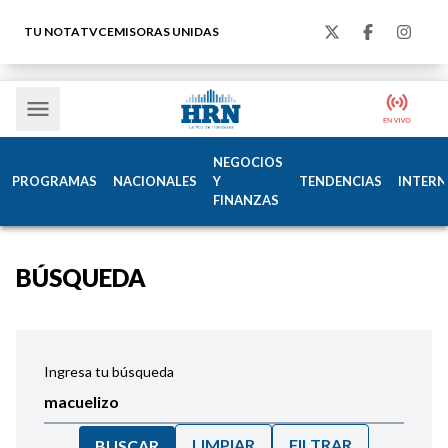
TU NOTA
TVC
EMISORAS UNIDAS
NEGOCIOS
PROGRAMAS
NACIONALES
Y
TENDENCIAS
INTERN
FINANZAS
BÚSQUEDA
Ingresa tu búsqueda
LIMPIAR
FILTRAR
BUSCAR