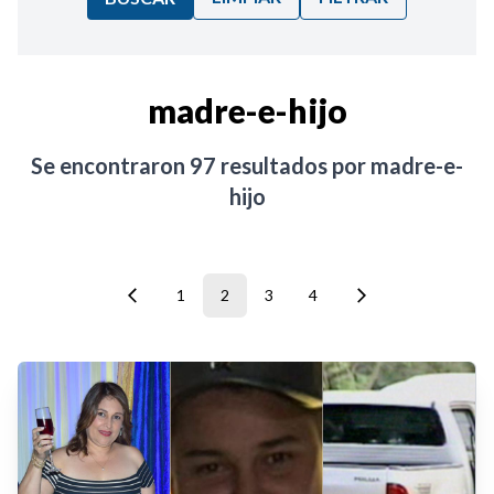
Ordenar por:
madre-e-hijo
Noticias
Se encontraron
97
resultados por
madre-e-
hijo
1
2
3
4