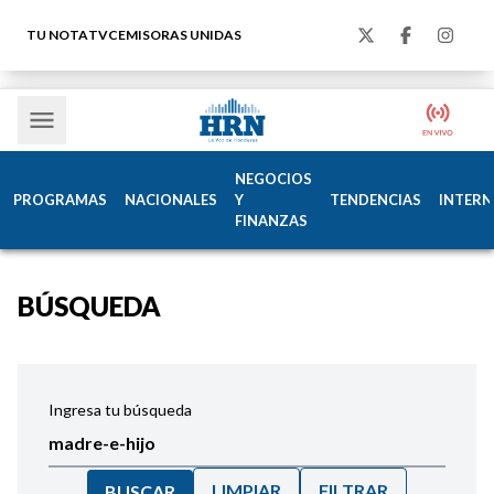
TU NOTA
TVC
EMISORAS UNIDAS
NEGOCIOS
PROGRAMAS
NACIONALES
Y
TENDENCIAS
INTERN
FINANZAS
BÚSQUEDA
Ingresa tu búsqueda
LIMPIAR
FILTRAR
BUSCAR