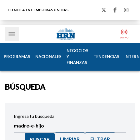
TU NOTA
TVC
EMISORAS UNIDAS
NEGOCIOS
PROGRAMAS
NACIONALES
Y
TENDENCIAS
INTERN
FINANZAS
BÚSQUEDA
Ingresa tu búsqueda
LIMPIAR
FILTRAR
BUSCAR