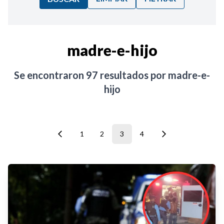
Ordenar por:
madre-e-hijo
Noticias
Se encontraron
97
resultados por
madre-e-
hijo
1
2
3
4