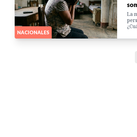
som
La m
pers
¿Cuá
NACIONALES