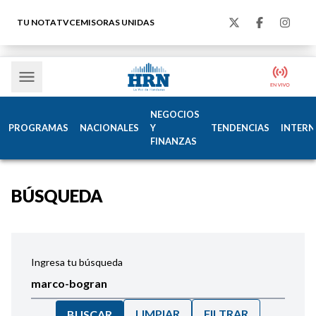
TU NOTA
TVC
EMISORAS UNIDAS
NEGOCIOS
PROGRAMAS
NACIONALES
Y
TENDENCIAS
INTERN
FINANZAS
BÚSQUEDA
Ingresa tu búsqueda
LIMPIAR
FILTRAR
BUSCAR