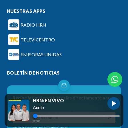
NUESTRAS APPS
RADIO HRN
TELEVICENTRO
EMISORAS UNIDAS
BOLETÍN DE NOTICIAS
Recibe las mejores historias directamente a tu
HRN: EN VIVO
correo
Audio
0:00
No te preocupes, no enviamos spam.