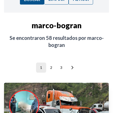
Ordenar por:
marco-bogran
Noticias
Se encontraron
58
resultados por
marco-
bogran
1
2
3