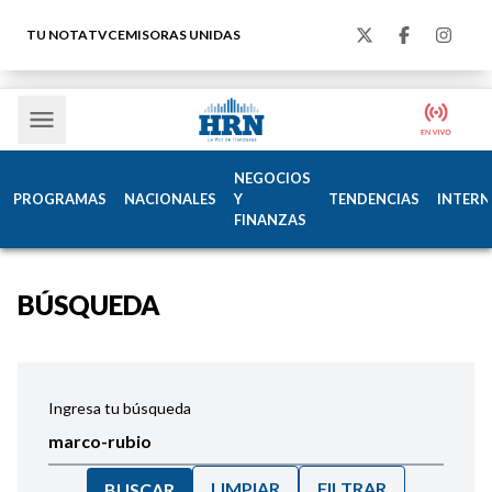
TU NOTA
TVC
EMISORAS UNIDAS
NEGOCIOS
PROGRAMAS
NACIONALES
Y
TENDENCIAS
INTERN
FINANZAS
BÚSQUEDA
Ingresa tu búsqueda
LIMPIAR
FILTRAR
BUSCAR