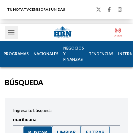
TU NOTA
TVC
EMISORAS UNIDAS
NEGOCIOS
PROGRAMAS
NACIONALES
Y
TENDENCIAS
INTERN
FINANZAS
BÚSQUEDA
Ingresa tu búsqueda
LIMPIAR
FILTRAR
BUSCAR