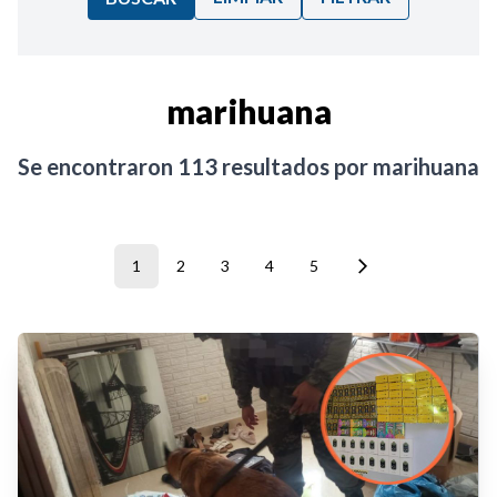
Ordenar por:
marihuana
Noticias
Se encontraron
113
resultados por
marihuana
1
2
3
4
5