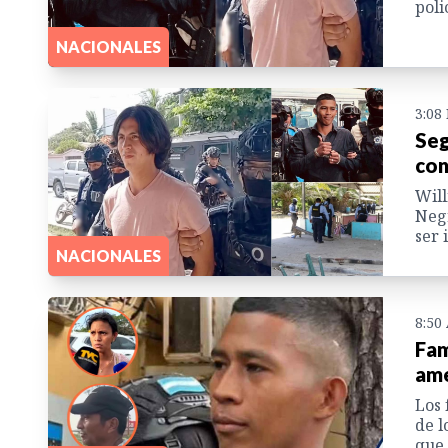
poli
NACIONALES
3:08
Seg
con
Will
Negr
ser 
NACIONALES
8:50
Fam
ame
Los 
de l
que 