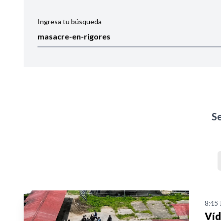
Ingresa tu búsqueda
Ordenar por:
Noticias
S
8:45
Víd