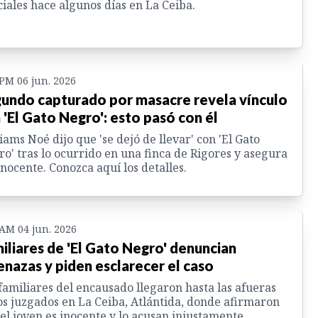
ciales hace algunos días en La Ceiba.
 PM 06 jun. 2026
undo capturado por masacre revela vínculo
 'El Gato Negro': esto pasó con él
iams Noé dijo que 'se dejó de llevar' con 'El Gato
o' tras lo ocurrido en una finca de Rigores y asegura
inocente. Conozca aquí los detalles.
 AM 04 jun. 2026
iliares de 'El Gato Negro' denuncian
nazas y piden esclarecer el caso
familiares del encausado llegaron hasta las afueras
os juzgados en La Ceiba, Atlántida, donde afirmaron
el joven es inocente y lo acusan injustamente.