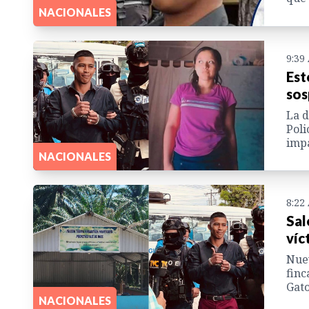
NACIONALES
9:39
Est
sos
La d
Poli
impa
NACIONALES
8:22
Sal
víc
Nuev
finc
Gato
NACIONALES