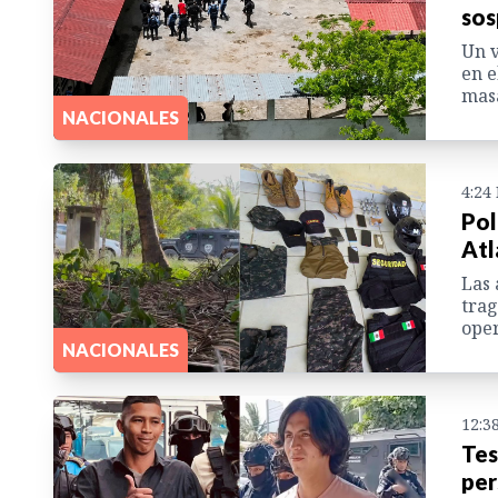
sos
Un v
en e
masa
NACIONALES
4:24
Pol
Atl
Las 
trag
oper
NACIONALES
12:3
Tes
per