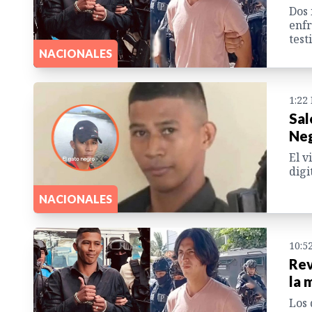
Dos 
enfr
test
NACIONALES
1:22
Sal
Neg
El v
digi
NACIONALES
10:5
Rev
la 
Los 