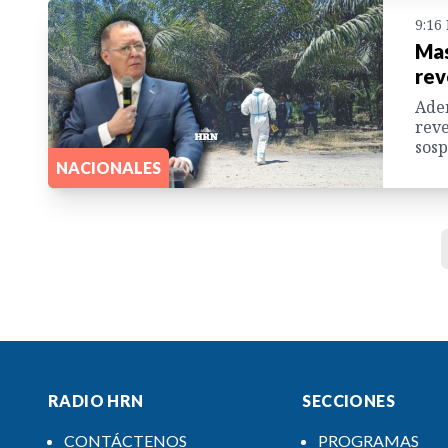
9:16
Mas
rev
Adem
reve
sosp
NACIONALES
RADIO HRN
SECCIONES
CONTÁCTENOS
PROGRAMAS