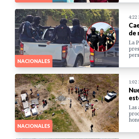
4:22
Cae
de 
La P
pres
pers
NACIONALES
1:02
Nue
est
Las 
proc
hond
NACIONALES