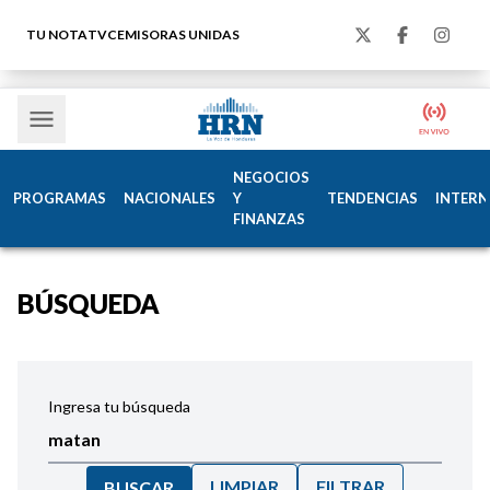
TU NOTA
TVC
EMISORAS UNIDAS
NEGOCIOS
PROGRAMAS
NACIONALES
Y
TENDENCIAS
INTERN
FINANZAS
BÚSQUEDA
Ingresa tu búsqueda
LIMPIAR
FILTRAR
BUSCAR