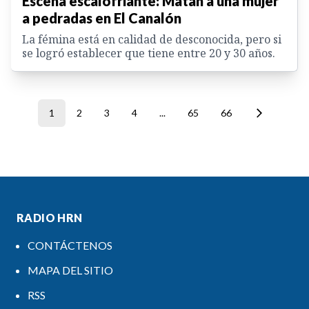
Escena escalofriante: Matan a una mujer
a pedradas en El Canalón
La fémina está en calidad de desconocida, pero si
se logró establecer que tiene entre 20 y 30 años.
1
2
3
4
...
65
66
RADIO HRN
CONTÁCTENOS
MAPA DEL SITIO
RSS