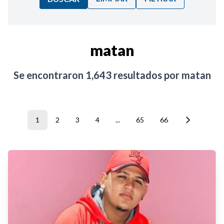
Ordenar por:
matan
Noticias
Se encontraron
1,643
resultados por
matan
1
2
3
4
...
65
66