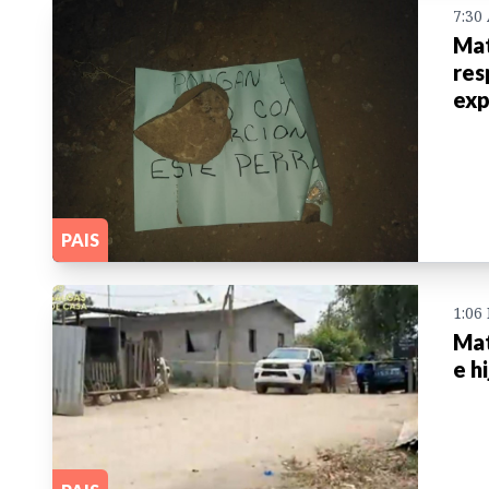
7:30
Mat
res
exp
PAIS
1:06
Mat
e h