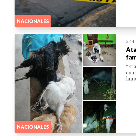
NACIONALES
5:44
Ata
fam
"Era
cuar
lam
NACIONALES