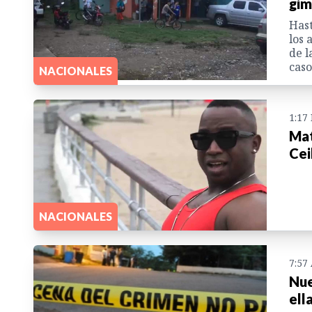
gim
Hast
los 
de l
caso
NACIONALES
1:17
Mat
Cei
NACIONALES
7:57
Nue
ell