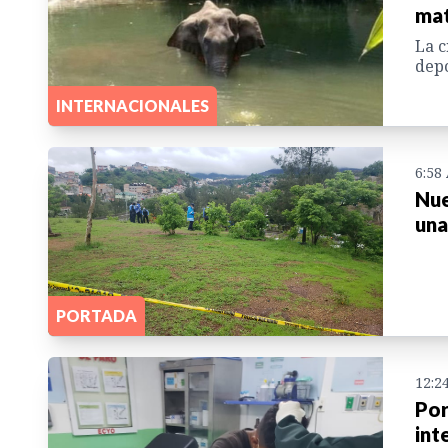
mat
La c
depo
INTERNACIONALES
6:58
Nue
una
PORTADA
12:2
Por
int