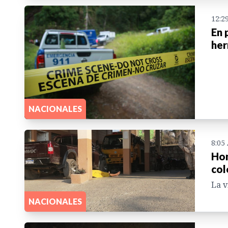
12:2
En 
her
NACIONALES
8:05
Hon
col
La v
NACIONALES