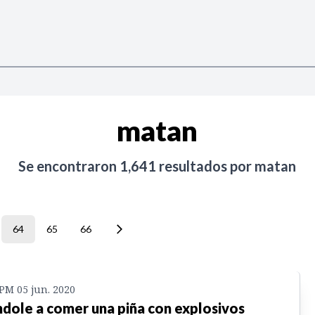
matan
Se encontraron
1,641
resultados por
matan
64
65
66
 PM 05 jun. 2020
dole a comer una piña con explosivos