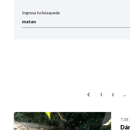
Ingresa tu búsqueda
Ordenar por:
Noticias
1
2
...
7:38
Dán