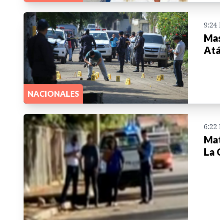
9:24
Mas
Atá
NACIONALES
6:22
Mat
La 