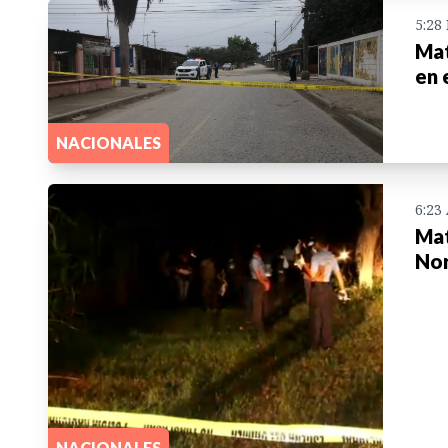
5:28
Mat
en 
NACIONALES
6:23
Mat
Nor
NACIONALES