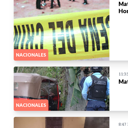
Mat
Ho
NACIONALES
11:3
Mat
NACIONALES
8:47