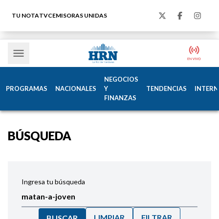
TU NOTA
TVC
EMISORAS UNIDAS
NEGOCIOS
PROGRAMAS
NACIONALES
Y
TENDENCIAS
INTERN
FINANZAS
BÚSQUEDA
Ingresa tu búsqueda
LIMPIAR
FILTRAR
BUSCAR