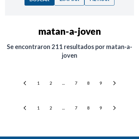
Ordenar por:
matan-a-joven
Noticias
Se encontraron
211
resultados por
matan-a-
joven
1
2
...
7
8
9
1
2
...
7
8
9