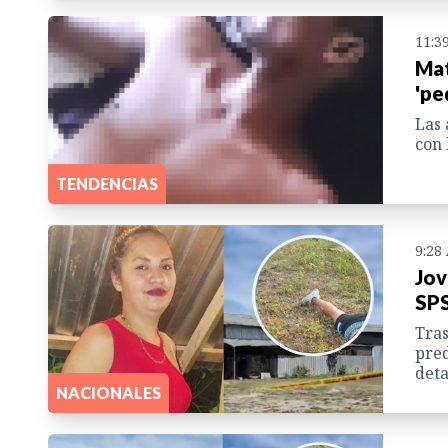
11:3
Mat
'pe
Las 
con 
TENDENCIAS
9:28
Jov
SPS
Tras
pred
deta
NACIONALES