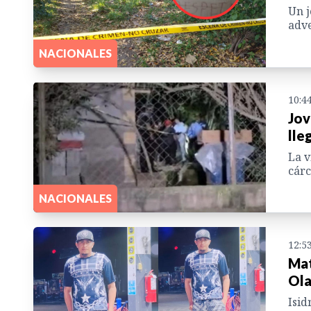
Un j
adve
NACIONALES
10:4
Jov
lle
La v
cárc
NACIONALES
12:5
Mat
Ola
Isid