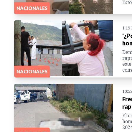
Esto
NACIONALES
1:19
'¿P
hon
Denn
rapt
este
cons
NACIONALES
10:5
Fre
rap
El c
homi
2024