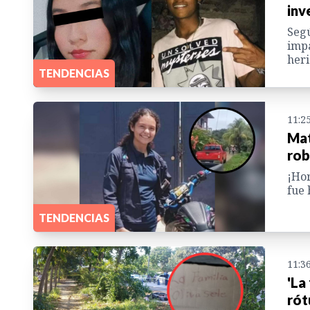
inv
Segú
impa
heri
TENDENCIAS
11:2
Mat
rob
¡Hor
fue 
TENDENCIAS
11:3
'La
rót