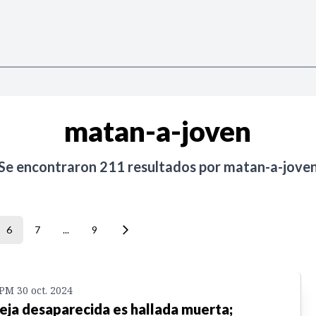
matan-a-joven
Se encontraron
211
resultados por
matan-a-jove
6
7
...
9
 PM 30 oct. 2024
eja desaparecida es hallada muerta;