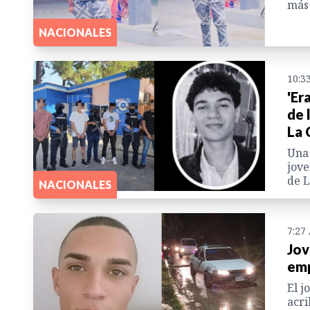
más 
NACIONALES
10:3
'Er
de 
La 
Una 
jove
de L
NACIONALES
7:27
Jov
emp
El j
acri