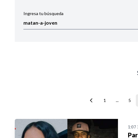
Ingresa tu búsqueda
Ordenar por:
Noticias
1
...
5
1:07
Par