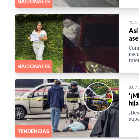
NACIONALES
7:51
Así
ase
Como
recu
mien
NACIONALES
9:07
'¡M
hij
¡Des
supe
TENDENCIAS