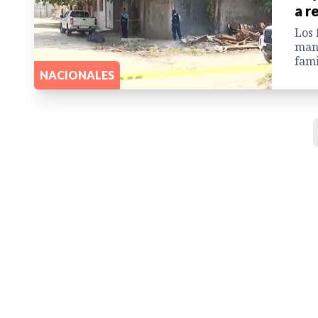
a r
Los 
mani
fami
NACIONALES