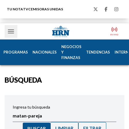
TU NOTA
TVC
EMISORAS UNIDAS
NEGOCIOS
PROGRAMAS
NACIONALES
Y
TENDENCIAS
INTERN
FINANZAS
BÚSQUEDA
Ingresa tu búsqueda
LIMPIAR
FILTRAR
BUSCAR