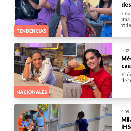
des
Una 
una 
vide
TENDENCIAS
9:52
Méd
cau
El d
de p
NACIONALES
9:09
Mil
IHS