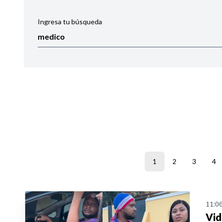
Ingresa tu búsqueda
Ordenar por:
Noticias
1
2
3
4
11:0
Vid