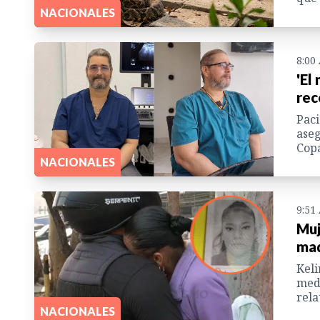
NACIONALES
8:00
'El
rec
Paci
aseg
Cop
NACIONALES
9:51
Muj
mad
Keli
medi
rela
NACIONALES