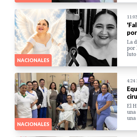
11:0
'Fa
por
La d
por 
luto
NACIONALES
4:24
Equ
cir
El H
una 
una 
NACIONALES