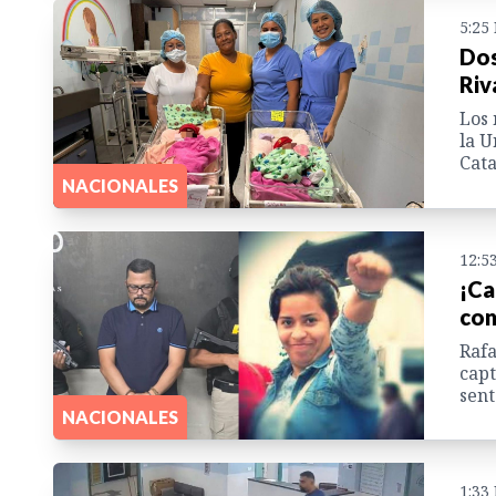
5:25
Dos
Riv
Los 
la U
Cata
NACIONALES
12:5
¡Ca
con
Rafa
capt
sent
NACIONALES
1:33