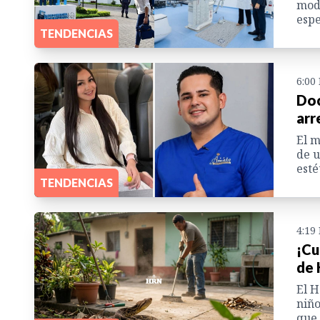
mode
espe
TENDENCIAS
6:00
Doc
arr
El m
de u
esté
TENDENCIAS
4:19
¡Cu
de 
El H
niño
que 