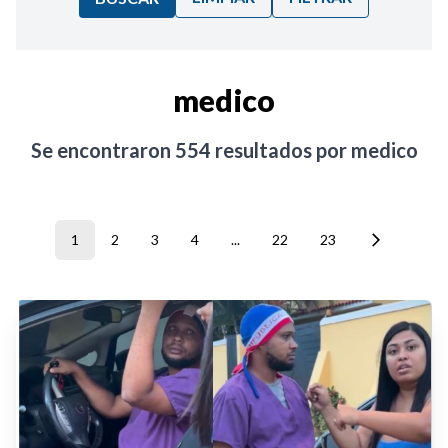
Ordenar por:
medico
Noticias
Se encontraron
554
resultados por
medico
1
2
3
4
...
22
23