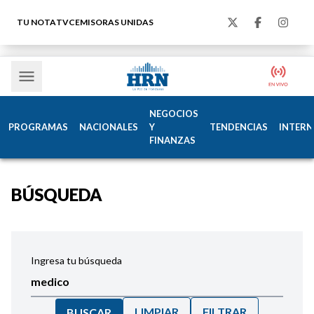
TU NOTA
TVC
EMISORAS UNIDAS
NEGOCIOS
PROGRAMAS
NACIONALES
Y
TENDENCIAS
INTERN
FINANZAS
BÚSQUEDA
Ingresa tu búsqueda
LIMPIAR
FILTRAR
BUSCAR