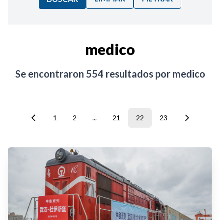
Ordenar por:
medico
Noticias
Se encontraron
554
resultados por
medico
1
2
...
21
22
23