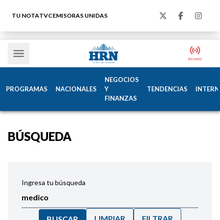
TU NOTA
TVC
EMISORAS UNIDAS
NEGOCIOS
PROGRAMAS
NACIONALES
Y
TENDENCIAS
INTERN
FINANZAS
BÚSQUEDA
Ingresa tu búsqueda
LIMPIAR
FILTRAR
BUSCAR