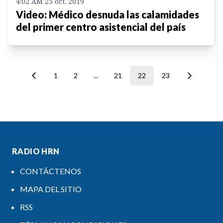
4:02 AM 25 oct. 2019
Video: Médico desnuda las calamidades
del primer centro asistencial del país
1
2
...
21
22
23
RADIO HRN
CONTÁCTENOS
MAPA DEL SITIO
RSS