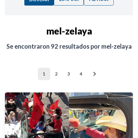
Ordenar por:
mel-zelaya
Noticias
Se encontraron
92
resultados por
mel-zelaya
1
2
3
4