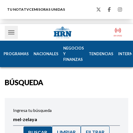
TU NOTA
TVC
EMISORAS UNIDAS
NEGOCIOS
PROGRAMAS
NACIONALES
Y
TENDENCIAS
INTERN
FINANZAS
BÚSQUEDA
Ingresa tu búsqueda
LIMPIAR
FILTRAR
BUSCAR