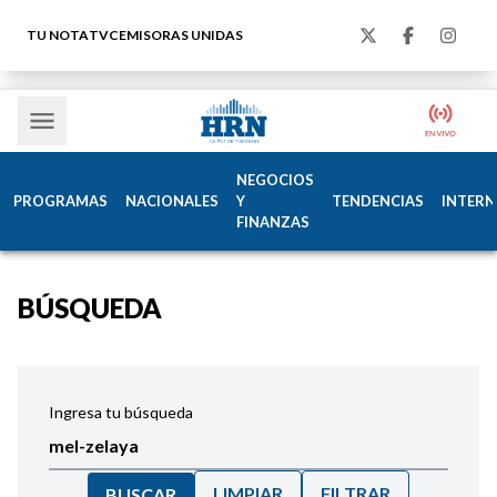
TU NOTA
TVC
EMISORAS UNIDAS
NEGOCIOS
PROGRAMAS
NACIONALES
Y
TENDENCIAS
INTERN
FINANZAS
BÚSQUEDA
Ingresa tu búsqueda
LIMPIAR
FILTRAR
BUSCAR