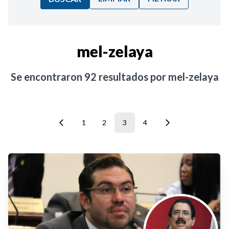
Ordenar por:
mel-zelaya
Noticias
Se encontraron
92
resultados por
mel-zelaya
1
2
3
4