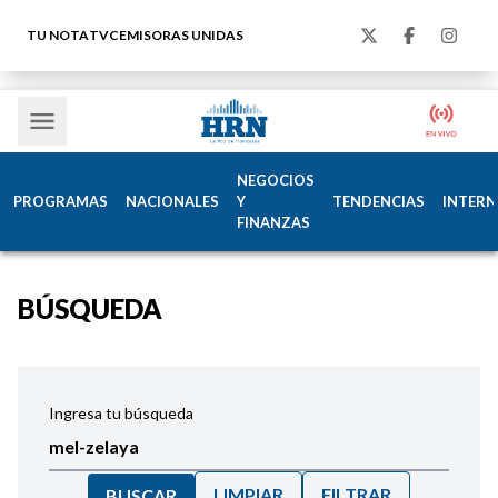
TU NOTA
TVC
EMISORAS UNIDAS
NEGOCIOS
PROGRAMAS
NACIONALES
Y
TENDENCIAS
INTERN
FINANZAS
BÚSQUEDA
Ingresa tu búsqueda
LIMPIAR
FILTRAR
BUSCAR