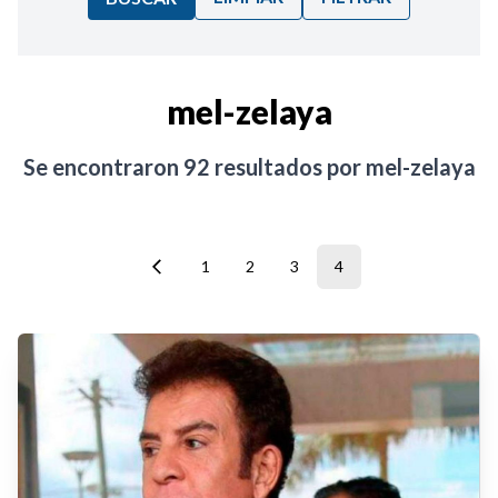
Ordenar por:
mel-zelaya
Noticias
Se encontraron
92
resultados por
mel-zelaya
1
2
3
4