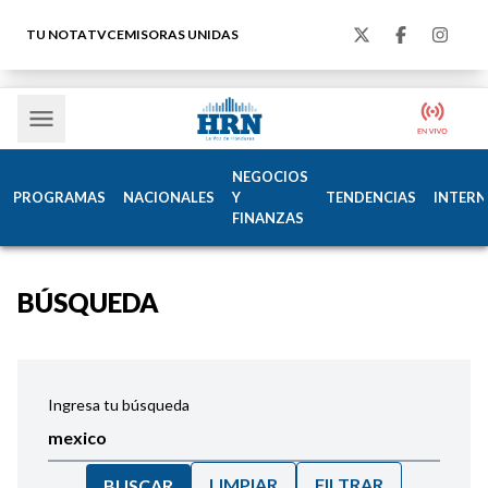
TU NOTA
TVC
EMISORAS UNIDAS
NEGOCIOS
PROGRAMAS
NACIONALES
Y
TENDENCIAS
INTERN
FINANZAS
BÚSQUEDA
Ingresa tu búsqueda
LIMPIAR
FILTRAR
BUSCAR