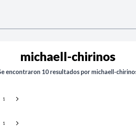
michaell-chirinos
Se encontraron
10
resultados por
michaell-chirino
1
1