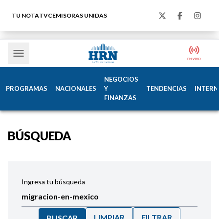
TU NOTA
TVC
EMISORAS UNIDAS
NEGOCIOS
PROGRAMAS
NACIONALES
Y
TENDENCIAS
INTERN
FINANZAS
BÚSQUEDA
Ingresa tu búsqueda
LIMPIAR
FILTRAR
BUSCAR