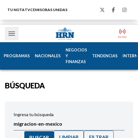
TU NOTA
TVC
EMISORAS UNIDAS
NEGOCIOS
PROGRAMAS
NACIONALES
Y
TENDENCIAS
INTERN
FINANZAS
BÚSQUEDA
Ingresa tu búsqueda
LIMPIAR
FILTRAR
BUSCAR