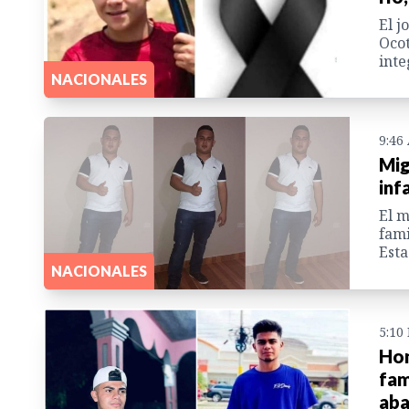
El j
Ocot
inte
NACIONALES
9:46
Mig
inf
El m
fami
Esta
NACIONALES
5:10
Hon
fam
aba