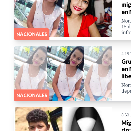
mig
en 
Norm
15 d
info
NACIONALES
4:19
Gru
en 
lib
Norm
depa
NACIONALES
8:33
Mig
río