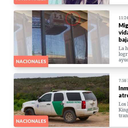
11:2
Mig
vid
baj
La h
logr
ayu
NACIONALES
7:58
Inm
atr
Los 
King
tran
NACIONALES