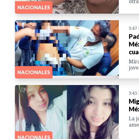
otra
NACIONALES
3:47
Pad
Méx
cua
Mira
jove
NACIONALES
3:45
Mig
Mé
La j
ame
NACIONALES