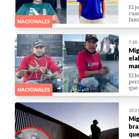
El j
cuan
fami
NACIONALES
7:18
Mig
ela
ma
El h
perd
que 
NACIONALES
10:2
Mig
bra
que