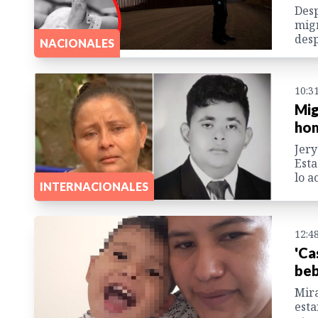
Desp
migr
desp
NACIONALES
10:3
Mig
hom
Jery
Esta
lo a
INTERNACIONALES
12:4
'Ca
beb
Mira
esta