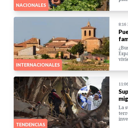
NACIONALES
8:16
Pue
fam
¿Bu
Espa
vivi
INTERNACIONALES
11:0
Sup
mig
La s
terr
inve
TENDENCIAS