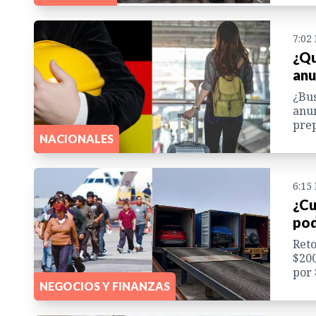
7:02
¿Qu
anu
¿Bus
anun
prep
NACIONALES
6:15
¿Cu
pod
Reto
$200
por 
NEGOCIOS Y FINANZAS