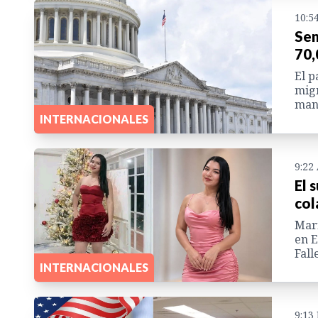
10:5
Sen
70,
El p
migr
man
INTERNACIONALES
9:22
El 
col
Marí
en E
Fall
INTERNACIONALES
9:13