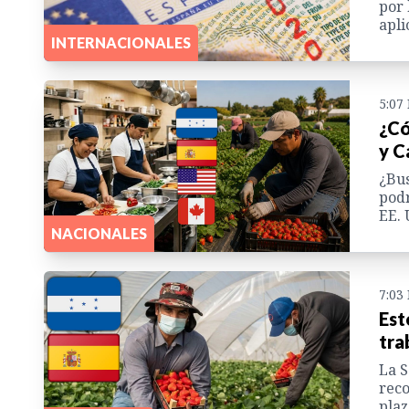
por 
apli
INTERNACIONALES
5:07
¿Có
y C
¿Bus
podr
EE. 
NACIONALES
7:03
Est
tra
La S
reco
plaz