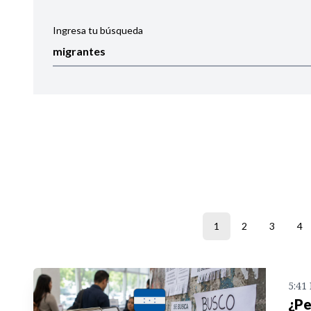
Ingresa tu búsqueda
Ordenar por:
Noticias
1
2
3
4
5:41
¿Pe