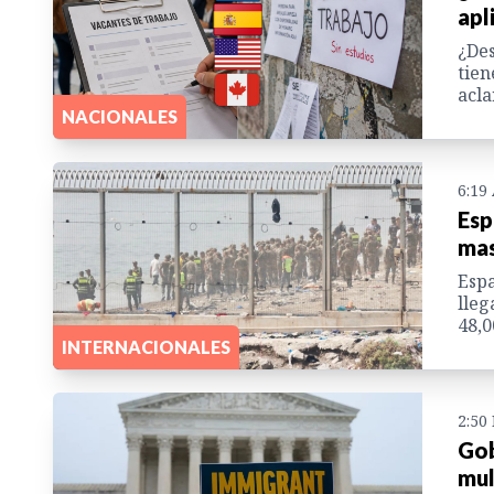
apl
¿Des
tien
acla
NACIONALES
6:19
Esp
mas
Espa
lleg
48,0
INTERNACIONALES
2:50
Gob
mul