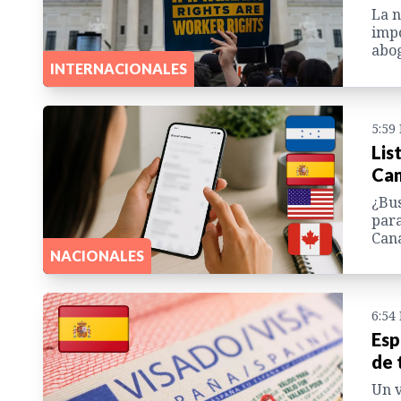
La n
impo
abog
INTERNACIONALES
5:59
Lis
Can
¿Bus
para
Cana
NACIONALES
6:54
Esp
de 
Un v