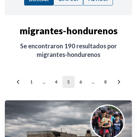
Ordenar por:
migrantes-hondurenos
Noticias
Se encontraron
190
resultados por
migrantes-hondurenos
1
...
4
5
6
...
8