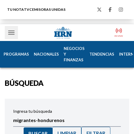
TU NOTA
TVC
EMISORAS UNIDAS
NEGOCIOS
PROGRAMAS
NACIONALES
Y
TENDENCIAS
INTERN
FINANZAS
BÚSQUEDA
Ingresa tu búsqueda
LIMPIAR
FILTRAR
BUSCAR