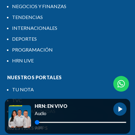
NEGOCIOS Y FINANZAS
TENDENCIAS
INTERNACIONALES
DEPORTES
PROGRAMACIÓN
HRN LIVE
NUESTROS PORTALES
TU NOTA
TVC
HRN: EN VIVO
EMISORAS UNIDAS
Audio
NUESTRAS APPS
0:00