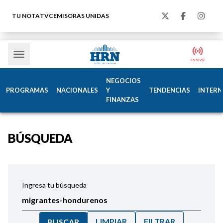
TU NOTA
TVC
EMISORAS UNIDAS
NEGOCIOS
PROGRAMAS
NACIONALES
Y
TENDENCIAS
INTERN
FINANZAS
BÚSQUEDA
Ingresa tu búsqueda
LIMPIAR
FILTRAR
BUSCAR