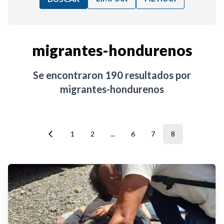
Ordenar por:
migrantes-hondurenos
Noticias
Se encontraron
190
resultados por
migrantes-hondurenos
1
2
...
6
7
8