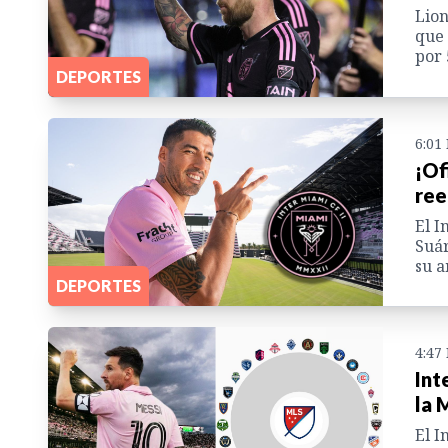
Lion
que 
por 
DEPORTES
6:01
¡Of
ree
El I
Suár
su a
DEPORTES
4:47
Int
la 
El I