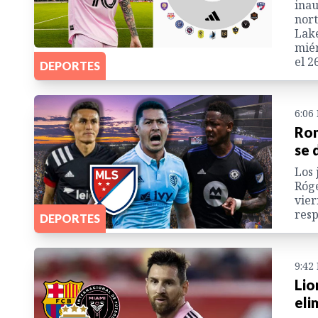
inau
nort
Lake
miér
el 2
DEPORTES
6:06
Rom
se 
Los 
Róge
vier
resp
DEPORTES
9:42
Lio
eli