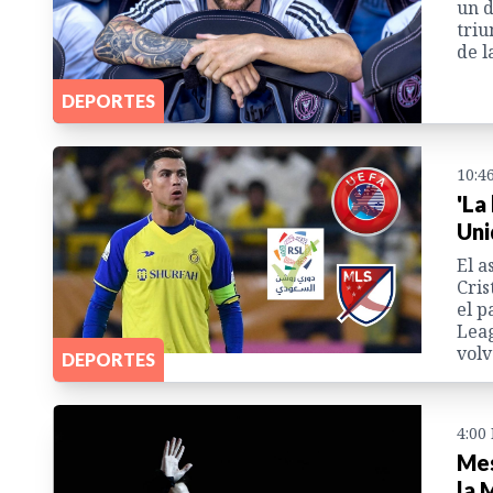
un d
triu
de l
DEPORTES
10:4
'La
Uni
El a
Cris
el p
Leag
volv
DEPORTES
4:00
Mes
la 