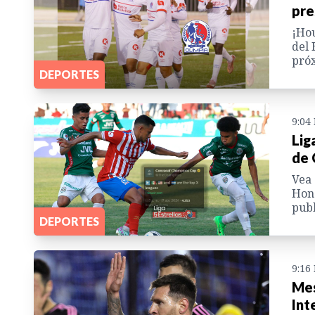
pre
¡Hou
del 
próx
DEPORTES
9:04
Lig
de 
Vea 
Hond
publ
DEPORTES
9:16
Mes
Int