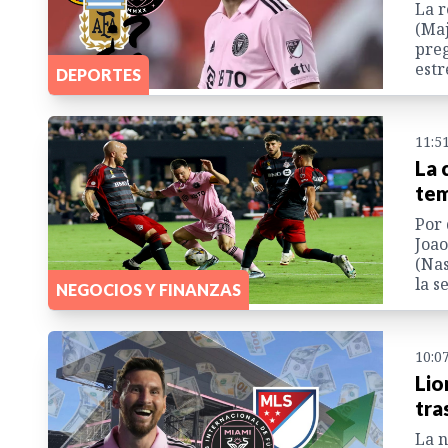
La r
(Maj
preg
estr
DEPORTES
11:5
La 
tem
Por 
Joao
(Nas
la s
NEGOCIOS Y FINANZAS
10:0
Lio
tra
La n