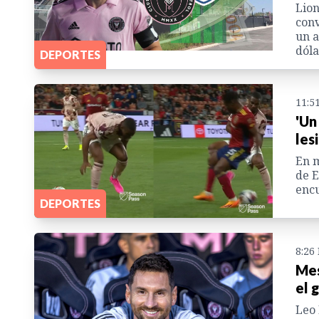
Lion
conv
un a
dóla
DEPORTES
11:5
'Un
les
En m
de E
encu
DEPORTES
8:26
Mes
el 
Leo 