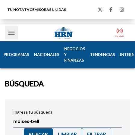
TU NOTA
TVC
EMISORAS UNIDAS
NEGOCIOS
PROGRAMAS
NACIONALES
Y
TENDENCIAS
INTERN
FINANZAS
BÚSQUEDA
Ingresa tu búsqueda
LIMPIAR
FILTRAR
BUSCAR