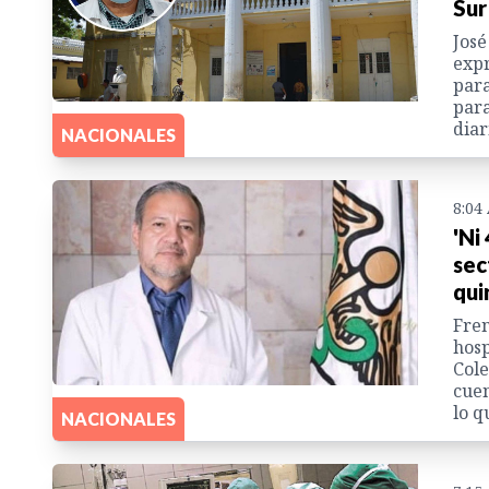
Sur
José
expr
para
para
diar
NACIONALES
8:04
'Ni
sec
qui
Fren
hosp
Cole
cuen
lo q
NACIONALES