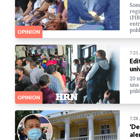
Somo
regi
(PIB
entr
pobl
OPINION
7:25
Edi
uni
20 m
una 
públ
OPINION
7:28
'De
ale