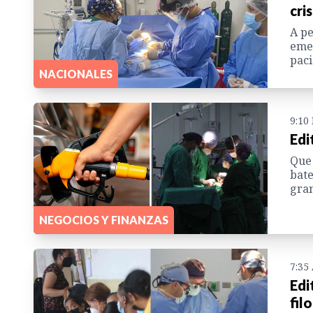
cri
A pe
emer
paci
NACIONALES
9:10
Edi
Que 
bate
gran
NEGOCIOS Y FINANZAS
7:35
Edi
fil