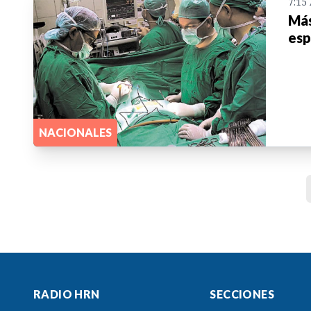
7:15
Más
esp
NACIONALES
RADIO HRN
SECCIONES