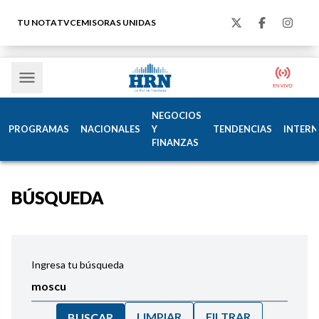
TU NOTA
TVC
EMISORAS UNIDAS
NEGOCIOS
PROGRAMAS
NACIONALES
Y
TENDENCIAS
INTERN
FINANZAS
BÚSQUEDA
Ingresa tu búsqueda
LIMPIAR
FILTRAR
BUSCAR