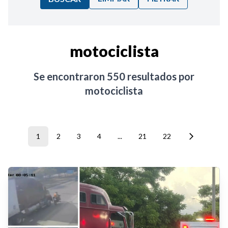
Ordenar por:
motociclista
Noticias
Se encontraron
550
resultados por
motociclista
1
2
3
4
...
21
22