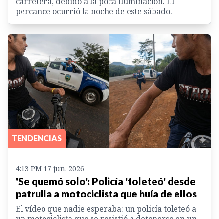
carretera, debido a la poca iluminación. El
percance ocurrió la noche de este sábado.
TENDENCIAS
4:13 PM 17 jun. 2026
'Se quemó solo': Policía 'toleteó' desde
patrulla a motociclista que huía de ellos
El vídeo que nadie esperaba: un policía toleteó a
un motociclista que se resistió a detenerse en un