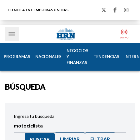
TU NOTA
TVC
EMISORAS UNIDAS
NEGOCIOS
PROGRAMAS
NACIONALES
Y
TENDENCIAS
INTERN
FINANZAS
BÚSQUEDA
Ingresa tu búsqueda
LIMPIAR
FILTRAR
BUSCAR