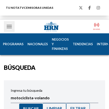
TU NOTA
TVC
EMISORAS UNIDAS
NEGOCIOS
PROGRAMAS
NACIONALES
Y
TENDENCIAS
INTERN
FINANZAS
BÚSQUEDA
Ingresa tu búsqueda
LIMPIAR
FILTRAR
BUSCAR