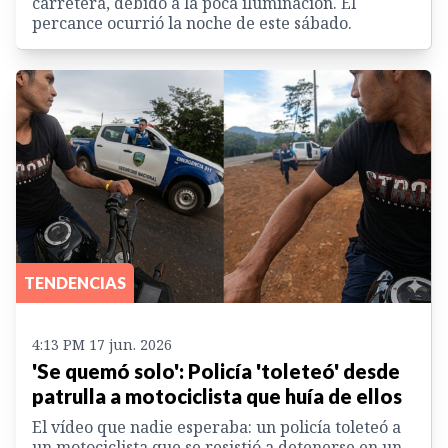
carretera, debido a la poca iluminación. El
percance ocurrió la noche de este sábado.
TENDENCIAS
4:13 PM 17 jun. 2026
'Se quemó solo': Policía 'toleteó' desde
patrulla a motociclista que huía de ellos
El vídeo que nadie esperaba: un policía toleteó a
un motociclista que se resistió a detenerse en un