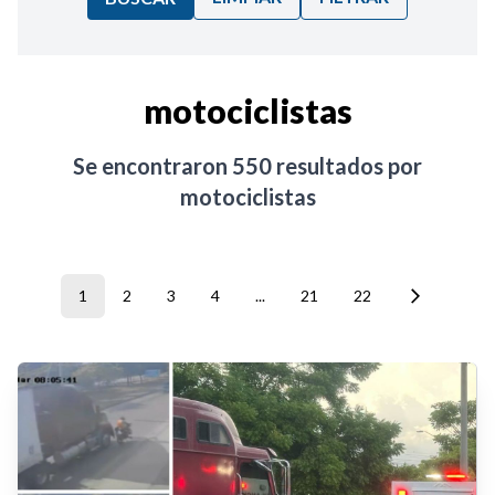
Ordenar por:
motociclistas
Noticias
Se encontraron
550
resultados por
motociclistas
1
2
3
4
...
21
22