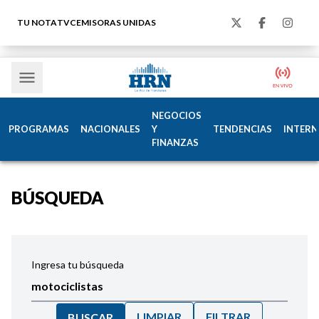
TU NOTA
TVC
EMISORAS UNIDAS
NEGOCIOS
PROGRAMAS
NACIONALES
Y
TENDENCIAS
INTERN
FINANZAS
BÚSQUEDA
Ingresa tu búsqueda
LIMPIAR
FILTRAR
BUSCAR