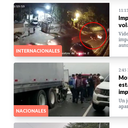
11:1
Imp
vol
Vide
impa
auto
INTERNACIONALES
2:45
Mot
est
imp
Un j
apar
NACIONALES