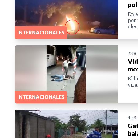
pol
En e
por 
elec
INTERNACIONALES
7:48
Víd
mot
El b
vira
INTERNACIONALES
4:53
Gat
bal