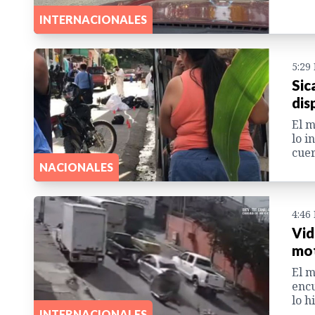
INTERNACIONALES
5:29
Sic
dis
El m
lo i
cuer
NACIONALES
4:46
Vid
mot
El m
encu
lo h
INTERNACIONALES