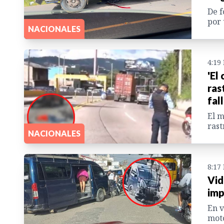
De f
por 
NACIONALES
4:19
'El
ras
fal
El m
rast
NACIONALES
8:17
Vid
imp
En 
moto