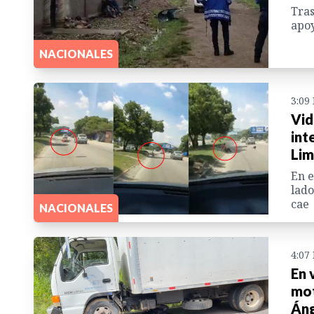
Tras
apoy
NACIONALES
3:09
Vid
int
Lim
En e
lado
cae
NACIONALES
4:07
En 
mot
Áng