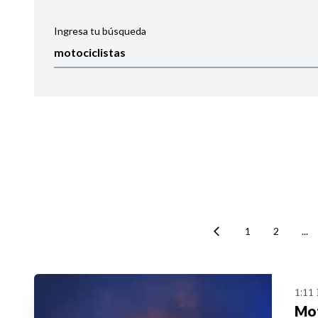
Ingresa tu búsqueda
Ordenar por:
Noticias
1
2
...
1:11
Mot