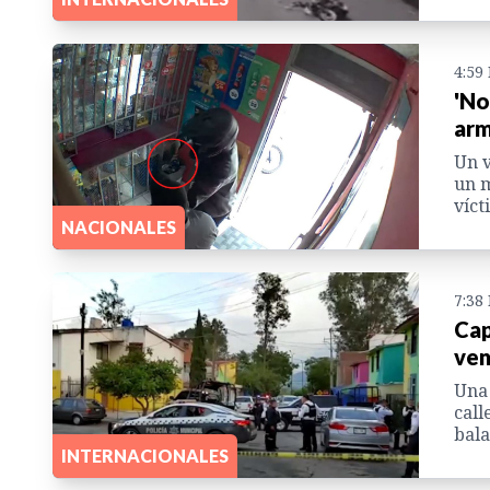
4:59
'No
arm
Un v
un m
víct
NACIONALES
7:38
Cap
ven
Una 
call
bala
INTERNACIONALES