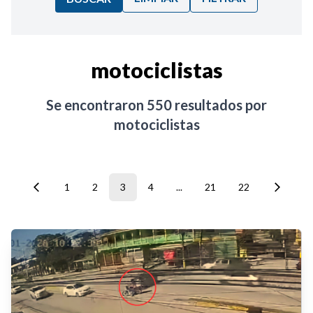
Ordenar por:
motociclistas
Noticias
Se encontraron
550
resultados por
motociclistas
1
2
3
4
...
21
22