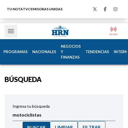
TU NOTA
TVC
EMISORAS UNIDAS
NEGOCIOS
PROGRAMAS
NACIONALES
Y
TENDENCIAS
INTERN
FINANZAS
BÚSQUEDA
Ingresa tu búsqueda
LIMPIAR
FILTRAR
BUSCAR