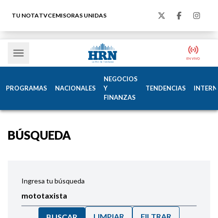
TU NOTA
TVC
EMISORAS UNIDAS
NEGOCIOS
PROGRAMAS
NACIONALES
Y
TENDENCIAS
INTERN
FINANZAS
BÚSQUEDA
Ingresa tu búsqueda
LIMPIAR
FILTRAR
BUSCAR