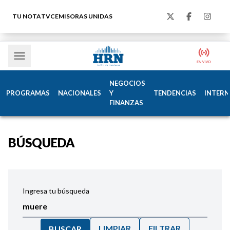
TU NOTA
TVC
EMISORAS UNIDAS
NEGOCIOS
PROGRAMAS
NACIONALES
Y
TENDENCIAS
INTERN
FINANZAS
BÚSQUEDA
Ingresa tu búsqueda
LIMPIAR
FILTRAR
BUSCAR