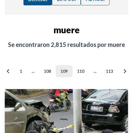
Ordenar por:
muere
Noticias
Se encontraron
2,815
resultados por
muere
1
...
108
109
110
...
113