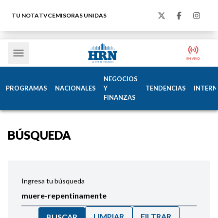
TU NOTA
TVC
EMISORAS UNIDAS
NEGOCIOS
PROGRAMAS
NACIONALES
Y
TENDENCIAS
INTERN
FINANZAS
BÚSQUEDA
Ingresa tu búsqueda
LIMPIAR
FILTRAR
BUSCAR