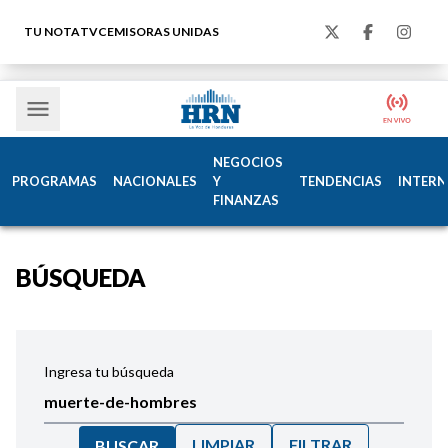
TU NOTA
TVC
EMISORAS UNIDAS
NEGOCIOS
PROGRAMAS
NACIONALES
Y
TENDENCIAS
INTERN
FINANZAS
BÚSQUEDA
Ingresa tu búsqueda
LIMPIAR
FILTRAR
BUSCAR