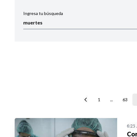
Ingresa tu búsqueda
Ordenar por:
Noticias
1
...
63
6:25
Cor