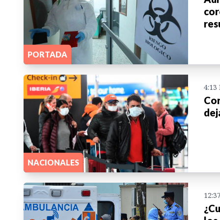
cor
res
PORTADA
4:13
Cor
dej
NACIONALES
12:3
¿Cu