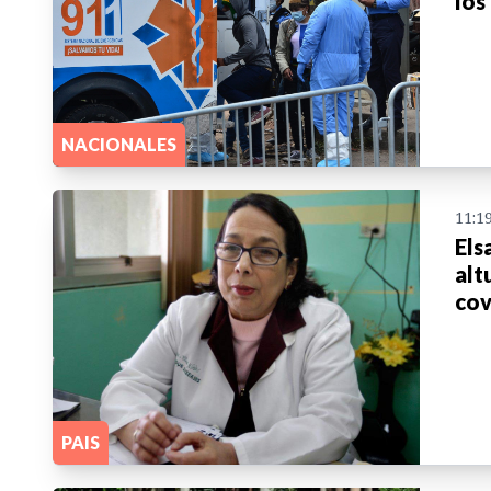
los
NACIONALES
11:1
Els
alt
cov
PAIS