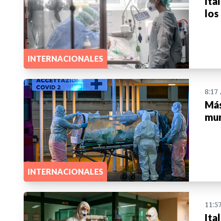
Ita
los
INTERNACIONALES
8:17
Más
mu
INTERNACIONALES
11:5
Ita