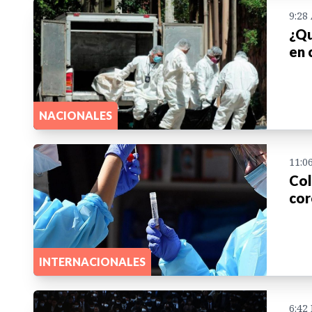
9:28
¿Qu
en 
NACIONALES
11:0
Col
cor
INTERNACIONALES
6:42