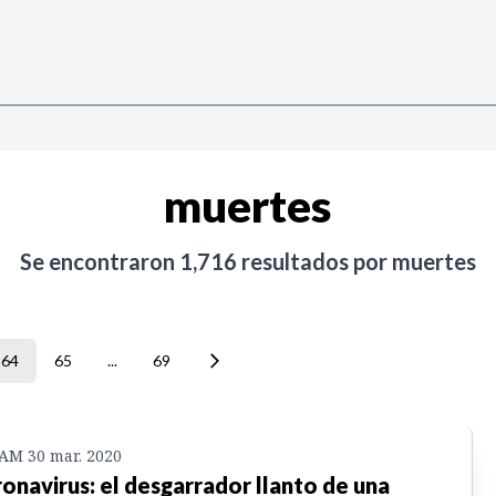
muertes
Se encontraron
1,716
resultados por
muertes
64
65
...
69
 AM 30 mar. 2020
onavirus: el desgarrador llanto de una