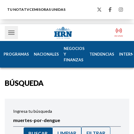
TU NOTA
TVC
EMISORAS UNIDAS
NEGOCIOS
PROGRAMAS
NACIONALES
Y
TENDENCIAS
INTERN
FINANZAS
BÚSQUEDA
Ingresa tu búsqueda
LIMPIAR
FILTRAR
BUSCAR