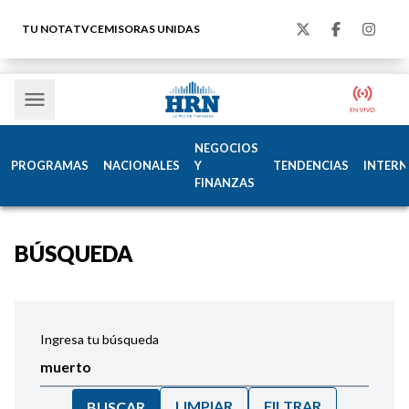
TU NOTA
TVC
EMISORAS UNIDAS
NEGOCIOS
PROGRAMAS
NACIONALES
Y
TENDENCIAS
INTERN
FINANZAS
BÚSQUEDA
Ingresa tu búsqueda
LIMPIAR
FILTRAR
BUSCAR